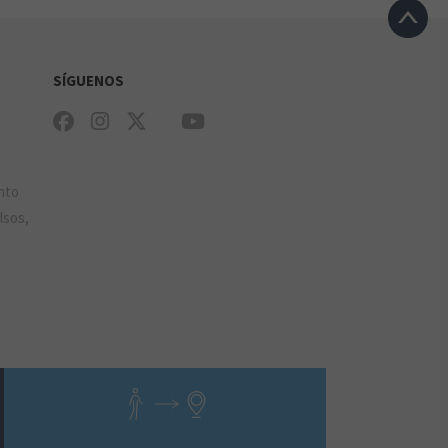
SÍGUENOS
e
nto
lsos,