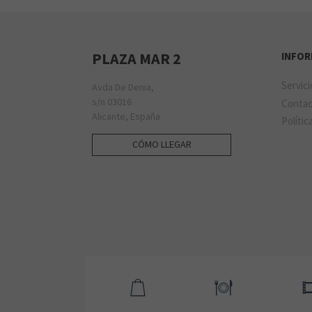
PLAZA MAR 2
INFO
Servic
Avda De Denia,
s/n 03016
Conta
Alicante, España
Polític
CÓMO LLEGAR