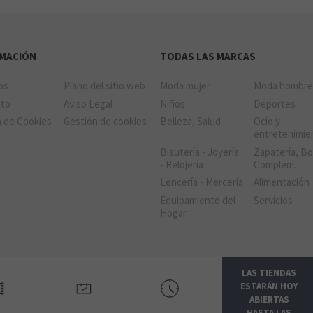
RMACIÓN
TODAS LAS MARCAS
ios
Plano del sitio web
Moda mujer
Moda hombr
cto
Aviso Legal
Niños
Deportes
a de Cookies
Gestión de cookies
Belleza, Salud
Ocio y
entretenimie
Bisutería - Joyería
Zapatería, Bo
- Relojería
Complem.
Lencería - Mercería
Alimentación
Equipamiento del
Servicios
Hogar
LAS TIENDAS
ESTARÁN HOY
ABIERTAS
HASTA LAS