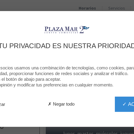
Horarios
Servicios
TIENDAS
RESTAURANTES
PROMOCIONES
TU PRIVACIDAD ES NUESTRA PRIORIDA
HORARIO
¿Cuándo venir a visitarnos?
 socios usamos una combinación de tecnologías, como cookies, para 
idad, proporcionar funciones de redes sociales y analizar el tráfico.
n el botón de abajo para aceptar.
inión y modificar tus preferencias en cualquier momento.
HORARIO DE
✓ A
✗ Negar todo
zar
Buscar una tienda
RO
lunes, martes, miércoles, jueves