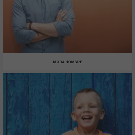
BERSHKA
BIMBA Y LOLA
MODA HOMBRE
C&A
ANTONY MORATO