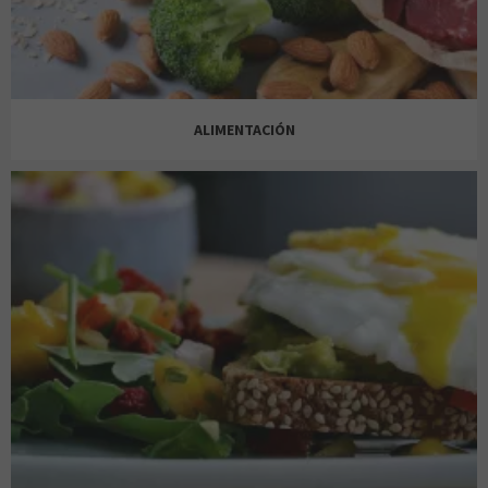
SINGULARU
CASA DEL LIBRO
ALIMENTACIÓN
TIME ROAD
CLAIRE'S
ALCAMPO
TOUS