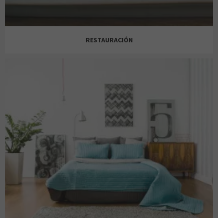
JUGUETTOS
BELROS
RESTAURACIÓN
KISSMYLOVE
GOZO
100 MONTADITOS
MISAKO
TEA SHOP