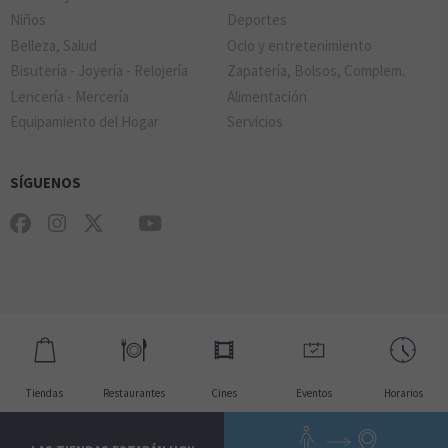
THE GOOD BURGER
Niños
Deportes
Belleza, Salud
Ocio y entretenimiento
Bisutería - Joyería - Relojería
Zapatería, Bolsos, Complem.
Lencería - Mercería
Alimentación
MOVISTAR
Equipamiento del Hogar
Servicios
UDON
SÍGUENOS
ORANGE
VIPS
Tiendas
Restaurantes
Cines
Eventos
Horarios