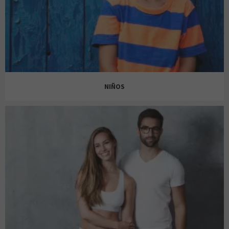
EL GANSO
BERSHKA
NIÑOS
ENCUENTRO MODA
C&A
C&A
H&M