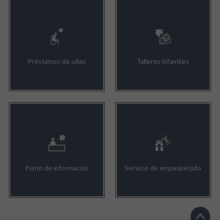
Petit llaollao
Préstamos de sillas
Talleres Infantiles
FARMACIA LOZANO
RIBS
GAME
Punto de información
Servicio de empaquetado
SANTAGLORIA COFFE & BAKERY