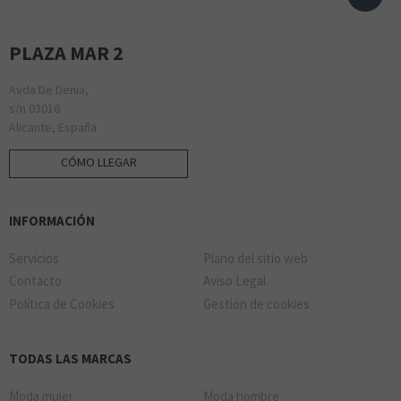
KAISER TATTOO
PLAZA MAR 2
STARBUCKS
Avda De Denia,
s/n 03016
Alicante, España
CÓMO LLEGAR
LA CASA DE LAS CARCASAS
INFORMACIÓN
TACO BELL
Servicios
Plano del sitio web
Contacto
Aviso Legal
Política de Cookies
Gestión de cookies
MISTER MINIT
TODAS LAS MARCAS
Moda mujer
Moda hombre