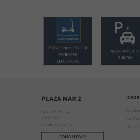
ESTACIONAMIENTO DE
APARCAMIENTO
PATINETES
GUIADO
ELÉCTRICOS
PLAZA MAR 2
INFO
Servic
Avda De Denia,
s/n 03016
Conta
Alicante, España
Polític
CÓMO LLEGAR