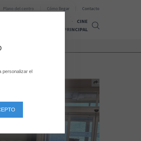
Plano del centro
Cómo llegar
Contacto
CINE
NOTICIAS
PÁGINA PRINCIPAL
D
personalizar el
CEPTO