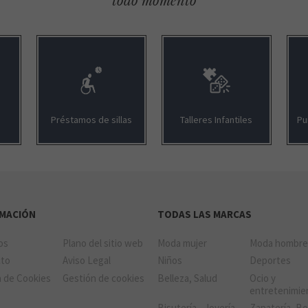
todo momento
Préstamos de sillas
Talleres Infantiles
Pu
RMACIÓN
TODAS LAS MARCAS
ios
Plano del sitio web
Moda mujer
Moda hombr
cto
Aviso Legal
Niños
Deportes
a de Cookies
Gestión de cookies
Belleza, Salud
Ocio y
entretenimie
Bisutería - Joyería
Zapatería, Bo