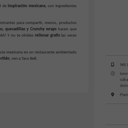
od de
inspiración mexicana
, con ingredientes
 entrantes para compartir, menús, productos
tos, quesadillas y Crunchy wraps
hacen que
 Ah! Y no te olvides
rellenar gratis
las veces
iencia mexicana en un restaurante ambientado
ertido
, ven a Taco Bell.
965 
lune
sába
domi
Plan