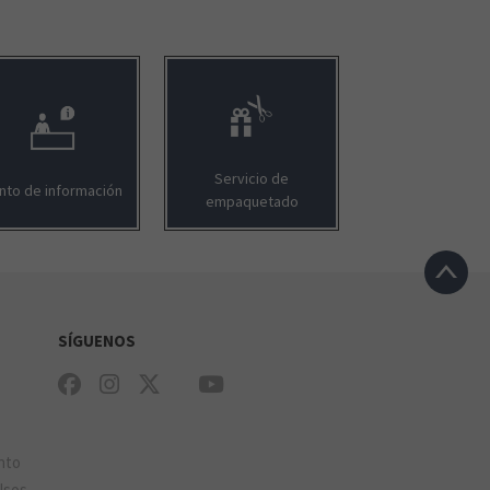
Servicio de
nto de información
empaquetado
SÍGUENOS
e
nto
lsos,