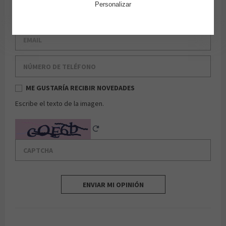
Personalizar
Apellido
Email
Número de teléfono
ME GUSTARÍA RECIBIR NOVEDADES
Escribe el texto de la imagen.
Captcha
Reload Captcha
ENVIAR MI OPINIÓN