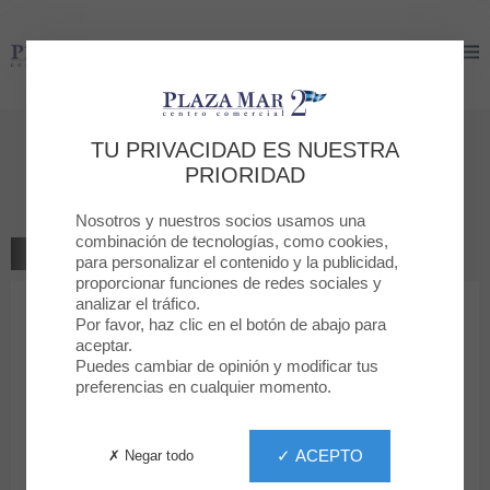
Plaza Mar 2
Plaza Mar 2
Déjanos tu opinión
TU PRIVACIDAD ES NUESTRA
PRIORIDAD
Movistar
Nosotros y nuestros socios usamos una
combinación de tecnologías, como cookies,
VOLVER A LA TIENDA
para personalizar el contenido y la publicidad,
proporcionar funciones de redes sociales y
analizar el tráfico.
1
2
3
4
5
Tu clasificación
Por favor, haz clic en el botón de abajo para
aceptar.
Mensaje
Puedes cambiar de opinión y modificar tus
preferencias en cualquier momento.
Nombre
✓ ACEPTO
✗ Negar todo