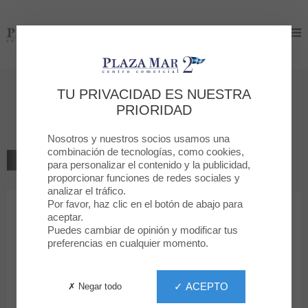
Plaza Mar 2
Plaza Mar 2
Bienvenido a
TU PRIVACIDAD ES NUESTRA
PRIORIDAD
Ulanka
Nosotros y nuestros socios usamos una
combinación de tecnologías, como cookies,
VOLVER AL LISTADO
para personalizar el contenido y la publicidad,
proporcionar funciones de redes sociales y
analizar el tráfico.
ZAPATERIAS
Por favor, haz clic en el botón de abajo para
aceptar.
Puedes cambiar de opinión y modificar tus
Ulanka
preferencias en cualquier momento.
✓ ACEPTO
✗ Negar todo