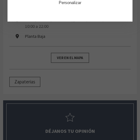
Personalizar
965 220 049
lunes, martes, miércoles, jueves, viernes, sábados de
10:00 a 22:00
Planta Baja
VER EN EL MAPA
Zapaterias
DÉJANOS TU OPINIÓN