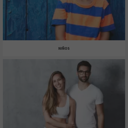
EL GANSO
BERSHKA
NIÑOS
ENCUENTRO MODA
C&A
C&A
H&M