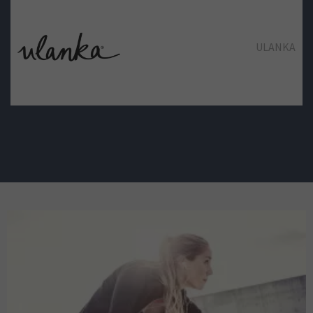
SILBON
ULANKA
TOMMY HILFIGER
SPRINGFIELD
ZARA
TOMMY HILFIGER