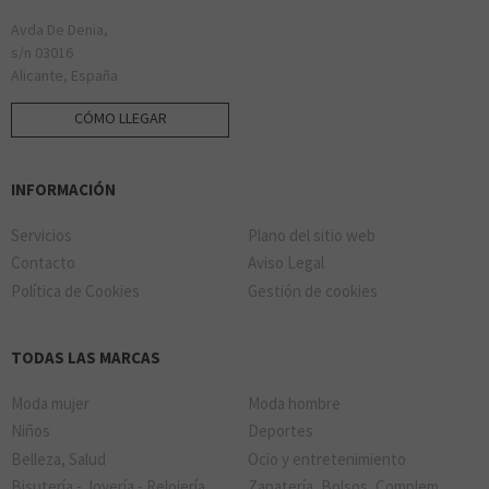
STARBUCKS
Avda De Denia,
s/n 03016
Alicante, España
CÓMO LLEGAR
LA CASA DE LAS CARCASAS
INFORMACIÓN
TACO BELL
Servicios
Plano del sitio web
Contacto
Aviso Legal
Política de Cookies
Gestión de cookies
MISTER MINIT
TODAS LAS MARCAS
Moda mujer
Moda hombre
THE GOOD BURGER
Niños
Deportes
Belleza, Salud
Ocio y entretenimiento
Bisutería - Joyería - Relojería
Zapatería, Bolsos, Complem.