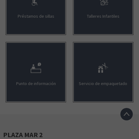
Préstamos de sillas
Talleres Infantiles
FARMACIA LOZANO
RIBS
GAME
Punto de información
Servicio de empaquetado
SANTAGLORIA COFFE & BAKERY
KAISER TATTOO
PLAZA MAR 2