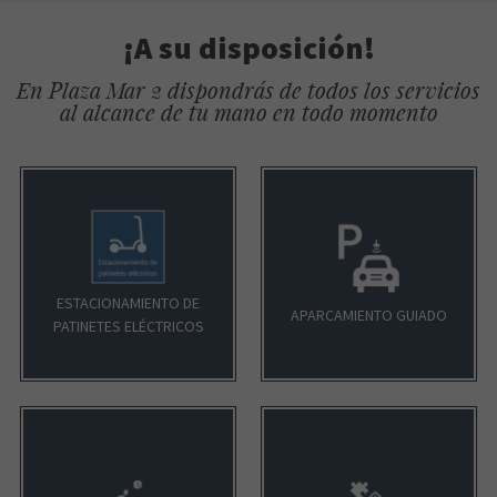
LA SUREÑA
¡A su disposición!
En Plaza Mar 2 dispondrás de todos los servicios
al alcance de tu mano en todo momento
ADMON LOTERÍA
LIZARRÁN
ESTACIONAMIENTO DE
APARCAMIENTO GUIADO
PATINETES ELÉCTRICOS
COMOTÚ MASCOTAS
Petit llaollao