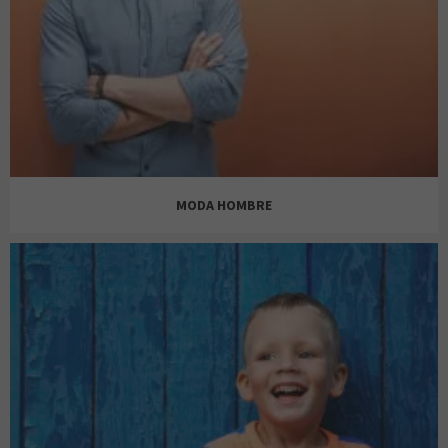
BERSHKA
BIMBA Y LOLA
MODA HOMBRE
C&A
ANTONY MORATO